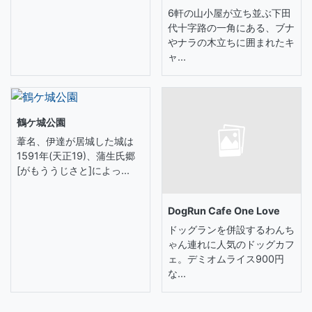
6軒の山小屋が立ち並ぶ下田
代十字路の一角にある、ブナ
やナラの木立ちに囲まれたキ
ャ...
鶴ケ城公園
葦名、伊達が居城した城は
1591年(天正19)、蒲生氏郷
[がもううじさと]によっ...
DogRun Cafe One Love
ドッグランを併設するわんち
ゃん連れに人気のドッグカフ
ェ。デミオムライス900円
な...