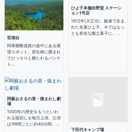
ひよ子本舗吉野堂 ステーシ
ョン1号店
1912年(大正元)、飯塚で生ま
れた名菓ひよ子。今ではもっ
とも有名な郷土菓子に。...
双湖台
阿寒横断道路の途中にある展
望スポット。原生林に囲まれ
てひっそりと横たわるパンケ
ト...
阿蘇おさるの里・猿まわし劇
場
1000年の歴史をもつといわ
れる猿回しを毎日上演。公演
は1時間ごとに約40分間、...
下田代キャンプ場