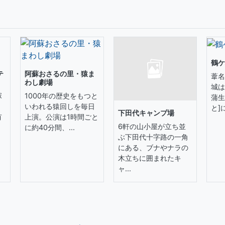
鶴ケ
テ
阿蘇おさるの里・猿ま
葦名
わし劇場
城は
塚
1000年の歴史をもつと
蒲生
いわれる猿回しを毎日
と]に
下田代キャンプ場
有
上演。公演は1時間ごと
6軒の山小屋が立ち並
に約40分間、...
ぶ下田代十字路の一角
にある、ブナやナラの
木立ちに囲まれたキ
ャ...