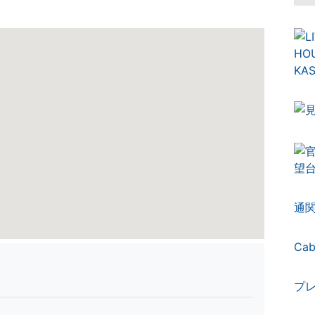
通
Ca
プ