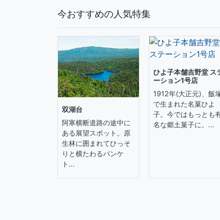
今おすすめの人気特集
ひよ子本舗吉野堂 ス
ーション1号店
1912年(大正元)、飯
で生まれた名菓ひよ
双湖台
子。今ではもっとも
阿寒横断道路の途中に
名な郷土菓子に。...
ある展望スポット。原
生林に囲まれてひっそ
りと横たわるパンケ
ト...