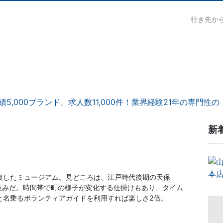
行き先か
績5,000ブランド、求人数11,000件！業界経験21年の専門性の【
新
復したミュージアム。見どころは、江戸時代後期の天保
町並みだ。時間帯で町の様子が変化する仕掛けもあり、タイム
と名乗るボランティアガイドを利用すれば楽しさ2倍。