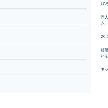
LC
同
ム
20
結
い
ネ