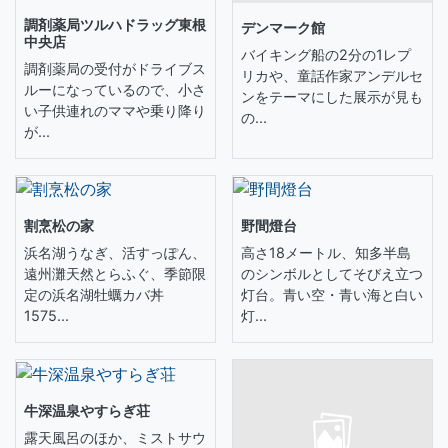
調剤薬局ツルハドラッグ東根
デンマーク館
中央店
バイキング船の2分の1レプ
調剤薬局の受付がドライブス
リカや、童話作家アンデルセ
ルーになっているので、小さ
ンをテーマにした展示が見も
い子供連れのママや乗り降り
の...
が...
割烹松の家
野間燈台
浜名湖うなぎ、活すっぽん、
高さ18メートル、知多半島
遠州灘天然とらふぐ、季節限
のシンボルとしてそびえ立つ
定の浜名湖牡蠣カバ丼
灯台。青い空・青い海と白い
1575...
灯...
牛深温泉やすらぎ荘
露天風呂のほか、ミストサウ