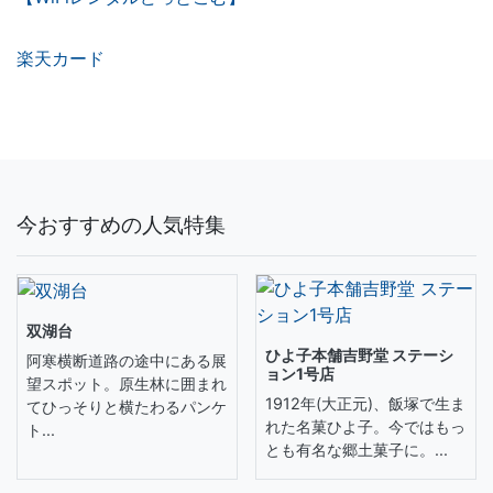
楽天カード
今おすすめの人気特集
双湖台
ひよ子本舗吉野堂 ステーシ
阿寒横断道路の途中にある展
ョン1号店
望スポット。原生林に囲まれ
1912年(大正元)、飯塚で生ま
てひっそりと横たわるパンケ
れた名菓ひよ子。今ではもっ
ト...
とも有名な郷土菓子に。...