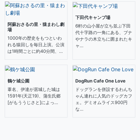
下田代キャンプ場
阿蘇おさるの里・猿まわし劇
6軒の山小屋が立ち並ぶ下田
場
代十字路の一角にある、ブナ
1000年の歴史をもつといわ
やナラの木立ちに囲まれたキ
れる猿回しを毎日上演。公演
ャ...
は1時間ごとに約40分間、...
鶴ケ城公園
DogRun Cafe One Love
葦名、伊達が居城した城は
ドッグランを併設するわんち
1591年(天正19)、蒲生氏郷
ゃん連れに人気のドッグカフ
[がもううじさと]によっ...
ェ。デミオムライス900円
な...