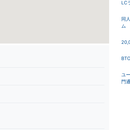
LC
同
ム
20
BT
ユ
門