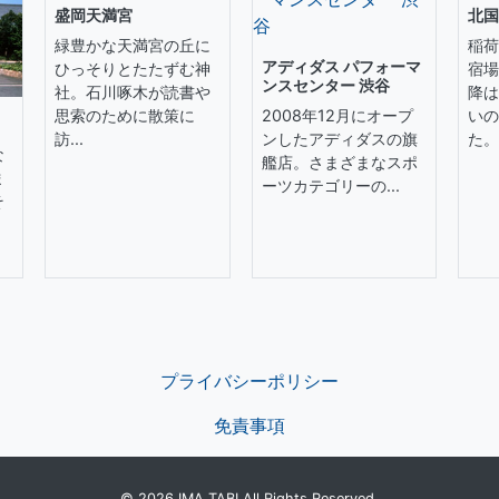
盛岡天満宮
北国
緑豊かな天満宮の丘に
稲荷
アディダス パフォーマ
ひっそりとたたずむ神
宿場
ンスセンター 渋谷
社。石川啄木が読書や
降は
思索のために散策に
いの
2008年12月にオープ
訪...
た。.
ンしたアディダスの旗
な
艦店。さまざまなスポ
ま
ーツカテゴリーの...
そ
プライバシーポリシー
免責事項
© 2026 IMA TABI All Rights Reserved.