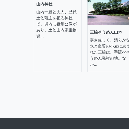
山内神社
山内一豊と夫人、歴代
土佐藩主を祀る神社
で、境内に容堂公像が
あり、土佐山内家宝物
三輪そうめん山本
資...
寒さ厳しく、清らか
水と良質の小麦に恵
れた三輪は、手延べ
うめん発祥の地。な
か...