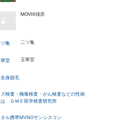
MOVIX橿原
二ツ亀
玉華堂
療全身脱毛
イズ検査・梅毒検査・がん検査などの性病
査は ＧＭＥ医学検査研究所
ンタル携帯MVNOサンシスコン