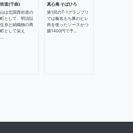
街道(千曲)
真心庵 そばひろ
山は北国西街道の
第1回のT-1グランプリ
町として、明治以
では榛名もち豚のヒレ
生糸と絹織物の商
肉を使ったソースかつ
町として栄え
膳1400円で予...
..