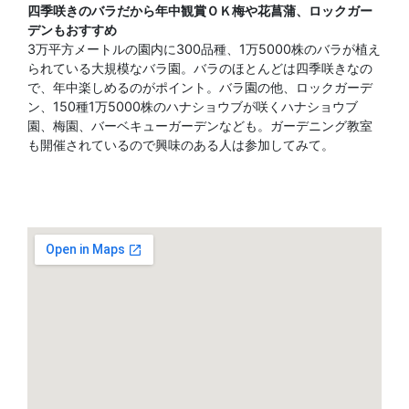
四季咲きのバラだから年中観賞ＯＫ梅や花菖蒲、ロックガー
デンもおすすめ
3万平方メートルの園内に300品種、1万5000株のバラが植え
られている大規模なバラ園。バラのほとんどは四季咲きなの
で、年中楽しめるのがポイント。バラ園の他、ロックガーデ
ン、150種1万5000株のハナショウブが咲くハナショウブ
園、梅園、バーベキューガーデンなども。ガーデニング教室
も開催されているので興味のある人は参加してみて。