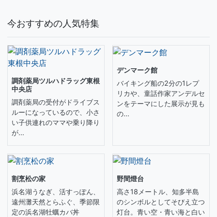
今おすすめの人気特集
デンマーク館
調剤薬局ツルハドラッグ東根
バイキング船の2分の1レプ
中央店
リカや、童話作家アンデルセ
調剤薬局の受付がドライブス
ンをテーマにした展示が見も
ルーになっているので、小さ
の...
い子供連れのママや乗り降り
が...
割烹松の家
野間燈台
浜名湖うなぎ、活すっぽん、
高さ18メートル、知多半島
遠州灘天然とらふぐ、季節限
のシンボルとしてそびえ立つ
定の浜名湖牡蠣カバ丼
灯台。青い空・青い海と白い