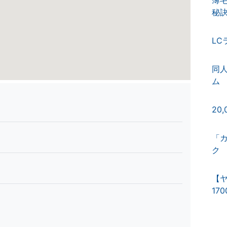
秘
LC
同
ム
20
「
ク
【
17