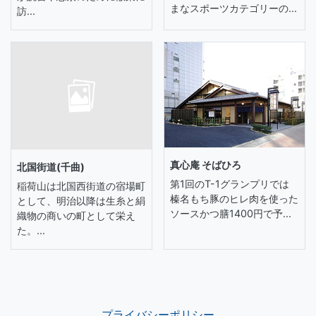
まなスポーツカテゴリーの...
訪...
真心庵 そばひろ
北国街道(千曲)
第1回のT-1グランプリでは
稲荷山は北国西街道の宿場町
榛名もち豚のヒレ肉を使った
として、明治以降は生糸と絹
ソースかつ膳1400円で予...
織物の商いの町として栄え
た。...
プライバシーポリシー