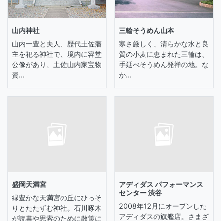
山内神社
三輪そうめん山本
山内一豊と夫人、歴代土佐藩
寒さ厳しく、清らかな水と良
主を祀る神社で、境内に容堂
質の小麦に恵まれた三輪は、
公像があり、土佐山内家宝物
手延べそうめん発祥の地。な
資...
か...
盛岡天満宮
アディダス パフォーマンス
センター 渋谷
緑豊かな天満宮の丘にひっそ
2008年12月にオープンした
りとたたずむ神社。石川啄木
アディダスの旗艦店。さまざ
が読書や思索のために散策に