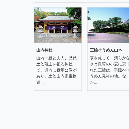
山内神社
三輪そうめん山本
山内一豊と夫人、歴代
寒さ厳しく、清らか
土佐藩主を祀る神社
水と良質の小麦に恵
で、境内に容堂公像が
れた三輪は、手延べ
あり、土佐山内家宝物
うめん発祥の地。な
資...
か...