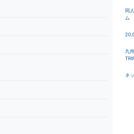
同
ム
20
九州
TR
ネ