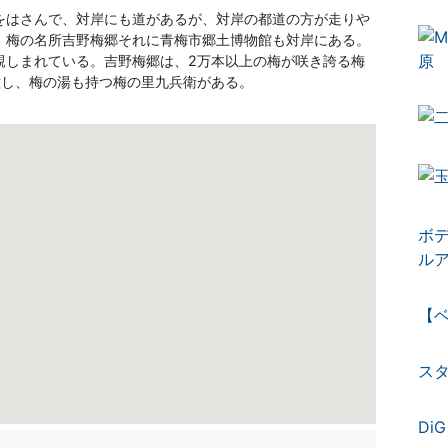
をはさんで、対岸にも道があるが、対岸の都道の方が走りや
、梅の名所吉野梅郷それに青梅市郷土博物館も対岸にある。
親しまれている。吉野梅郷は、2万本以上の梅が咲き誇る梅
意し、梅の湯も持つ梅の里九兵衛がある。
ボデ
ルア
【
ス
DiG