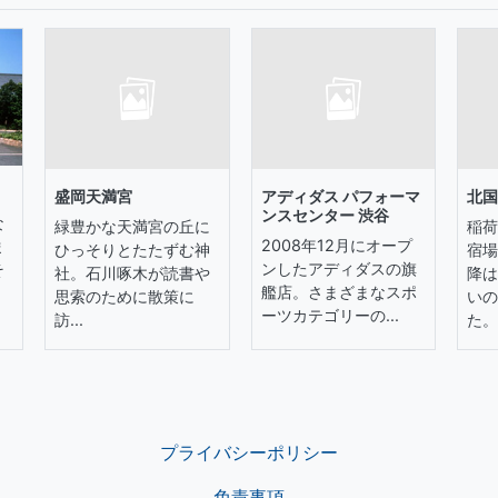
盛岡天満宮
アディダス パフォーマ
北国
ンスセンター 渋谷
な
緑豊かな天満宮の丘に
稲荷
2008年12月にオープ
ま
ひっそりとたたずむ神
宿場
ンしたアディダスの旗
そ
社。石川啄木が読書や
降は
艦店。さまざまなスポ
思索のために散策に
いの
ーツカテゴリーの...
訪...
た。.
プライバシーポリシー
免責事項