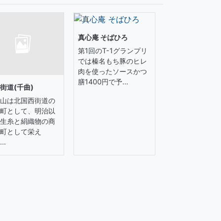
真心庵 そばひろ
第1回のT-1グランプリ
では榛名もち豚のヒレ
肉を使ったソースかつ
膳1400円で予...
街道(千曲)
山は北国西街道の
町として、明治以
生糸と絹織物の商
町として栄え
..