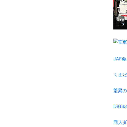
JAF
くまだ
驚異の
DiGik
同人ダ