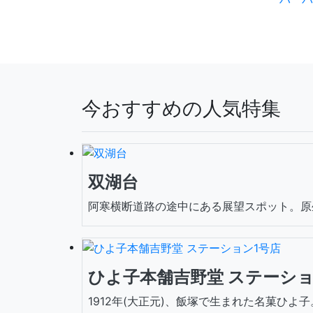
今おすすめの人気特集
双湖台
阿寒横断道路の途中にある展望スポット。原生
ひよ子本舗吉野堂 ステーショ
1912年(大正元)、飯塚で生まれた名菓ひよ