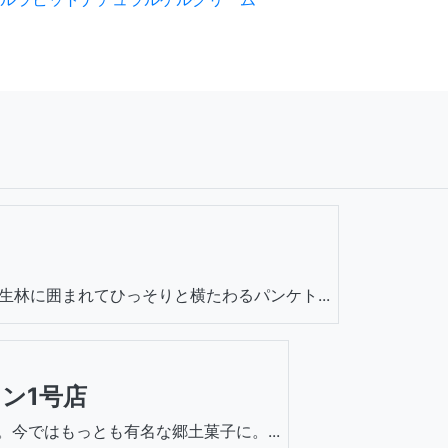
林に囲まれてひっそりと横たわるパンケト...
ン1号店
子。今ではもっとも有名な郷土菓子に。...