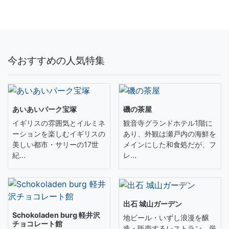
今おすすめの人気特集
あいあいパーク宝塚
磯の茶屋
イギリスの雰囲気とイルミネ
観音寺グランドホテル1階に
ーションを楽しむイギリスの
あり、外観は瀬戸内の海鮮を
美しい都市・サリーの17世
メインにした和食処だが、フ
紀...
レ...
出石 城山ガーデン
Schokoladen burg 軽井沢
地ビール・いずし浪漫を醸
チョコレート館
造・販売するレストラン。厳