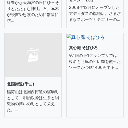
緑豊かな天満宮の丘にひっそ
2008年12月にオープンした
りとたたずむ神社。石川啄木
アディダスの旗艦店。さまざ
が読書や思索のために散策に
まなスポーツカテゴリーの...
訪...
真心庵 そばひろ
第1回のT-1グランプリでは
榛名もち豚のヒレ肉を使った
ソースかつ膳1400円で予...
北国街道(千曲)
稲荷山は北国西街道の宿場町
として、明治以降は生糸と絹
織物の商いの町として栄え
た。...