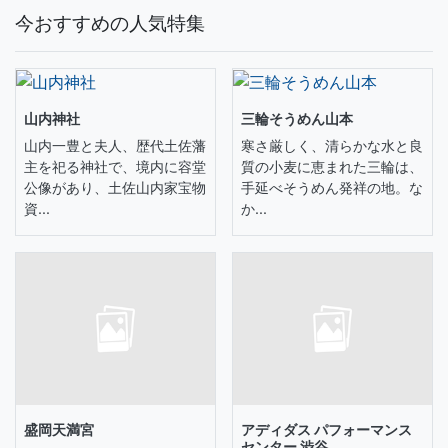
今おすすめの人気特集
山内神社
三輪そうめん山本
山内一豊と夫人、歴代土佐藩
寒さ厳しく、清らかな水と良
主を祀る神社で、境内に容堂
質の小麦に恵まれた三輪は、
公像があり、土佐山内家宝物
手延べそうめん発祥の地。な
資...
か...
盛岡天満宮
アディダス パフォーマンス
センター 渋谷