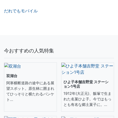
だれでもモバイル
今おすすめの人気特集
双湖台
ひよ子本舗吉野堂 ステーシ
阿寒横断道路の途中にある展
ョン1号店
望スポット。原生林に囲まれ
1912年(大正元)、飯塚で生ま
てひっそりと横たわるパンケ
れた名菓ひよ子。今ではもっ
ト...
とも有名な郷土菓子に。...