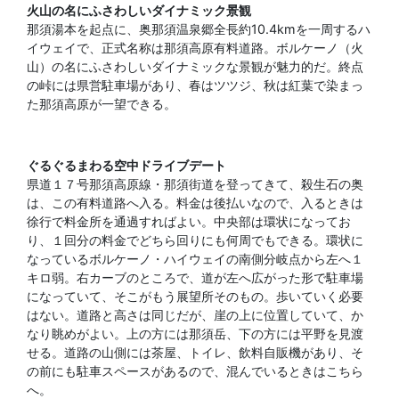
火山の名にふさわしいダイナミック景観
那須湯本を起点に、奥那須温泉郷全長約10.4kmを一周するハ
イウェイで、正式名称は那須高原有料道路。ボルケーノ（火
山）の名にふさわしいダイナミックな景観が魅力的だ。終点
の峠には県営駐車場があり、春はツツジ、秋は紅葉で染まっ
た那須高原が一望できる。
ぐるぐるまわる空中ドライブデート
県道１７号那須高原線・那須街道を登ってきて、殺生石の奥
は、この有料道路へ入る。料金は後払いなので、入るときは
徐行で料金所を通過すればよい。中央部は環状になってお
り、１回分の料金でどちら回りにも何周でもできる。環状に
なっているボルケーノ・ハイウェイの南側分岐点から左へ１
キロ弱。右カーブのところで、道が左へ広がった形で駐車場
になっていて、そこがもう展望所そのもの。歩いていく必要
はない。道路と高さは同じだが、崖の上に位置していて、か
なり眺めがよい。上の方には那須岳、下の方には平野を見渡
せる。道路の山側には茶屋、トイレ、飲料自販機があり、そ
の前にも駐車スペースがあるので、混んでいるときはこちら
へ。