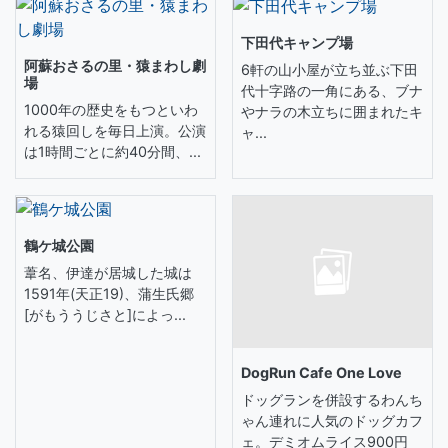
下田代キャンプ場
阿蘇おさるの里・猿まわし劇
6軒の山小屋が立ち並ぶ下田
場
代十字路の一角にある、ブナ
1000年の歴史をもつといわ
やナラの木立ちに囲まれたキ
れる猿回しを毎日上演。公演
ャ...
は1時間ごとに約40分間、...
鶴ケ城公園
葦名、伊達が居城した城は
1591年(天正19)、蒲生氏郷
[がもううじさと]によっ...
DogRun Cafe One Love
ドッグランを併設するわんち
ゃん連れに人気のドッグカフ
ェ。デミオムライス900円