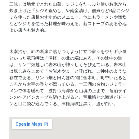
三昧」は地元でとれた山菜、シジミをたっぷり使いお米から
炊き上げた「シジミ釜めし」や南蛮漬け、佃煮など6品にシジ
ミを使った店長おすすめのメニュー。他にもラーメンや雑炊
などシジミを使った料理が味わえる。薪ストーブのある心地
よい店内も魅力的。
太宰治が、岬の断崖に貼りつくように立つ家々をウサギ小屋
といった竜飛岬は「津軽」の北の端にある。その途中の道
は、リンゴ畑越しに岩木山が神々しくそびえている。岩木山
は親しみをこめて「お岩木やま」と呼ばれ、ご神体のような
存在である。リンゴ畑と田んぼの間に金木町。町中いたると
ころから太宰の香りが漂っている。十三湖の名物シジミラー
メンで体を暖めて、波打つ海岸から山塊の上まで、竜泊ライ
ンのヘアピンカーブを駆け上がると、竜飛崎と北海道がドー
ンと目に飛び込んでくる。津軽海峡は黒く、波が白い。