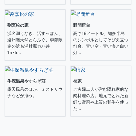
割烹松の家
野間燈台
浜名湖うなぎ、活すっぽん、
高さ18メートル、知多半島
遠州灘天然とらふぐ、季節限
のシンボルとしてそびえ立つ
定の浜名湖牡蠣カバ丼
灯台。青い空・青い海と白い
1575...
灯...
牛深温泉やすらぎ荘
柿家
露天風呂のほか、ミストサウ
ご夫婦二人が営む隠れ家的な
ナなどが揃う。
肉料理の店。地元でとれた新
鮮な野菜や上質の和牛を使っ
た...