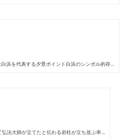
白浜を代表する夕景ポイント白浜のシンボル的存...
て弘法大師が立てたと伝わる岩柱が立ち並ぶ串...