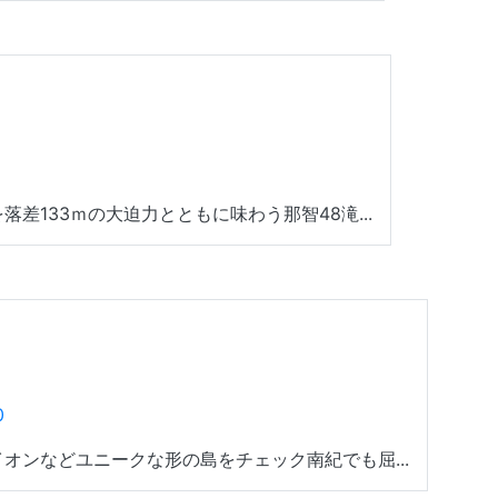
差133ｍの大迫力とともに味わう那智48滝...
0
オンなどユニークな形の島をチェック南紀でも屈...