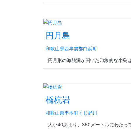
円月島
和歌山県西牟婁郡白浜町
円月形の海蝕洞が開いた印象的な小島は
橋杭岩
和歌山県串本町くじ野川
大小40あまり、850メートルにわたっ