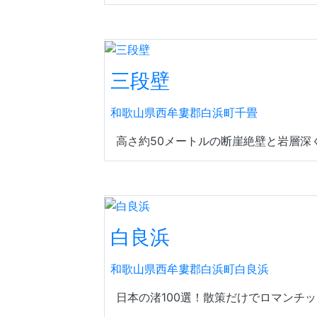
三段壁
和歌山県西牟婁郡白浜町千畳
高さ約50メートルの断崖絶壁と岩層深く
白良浜
和歌山県西牟婁郡白浜町白良浜
日本の渚100選！散策だけでロマンチッ