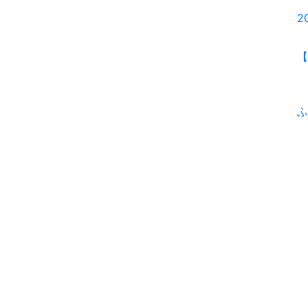
2
【
ふ