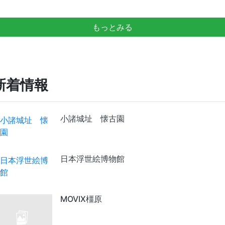
もっとみる
新着情報
小諸城址 懐古園
日本浮世絵博物館
MOVIX橿原