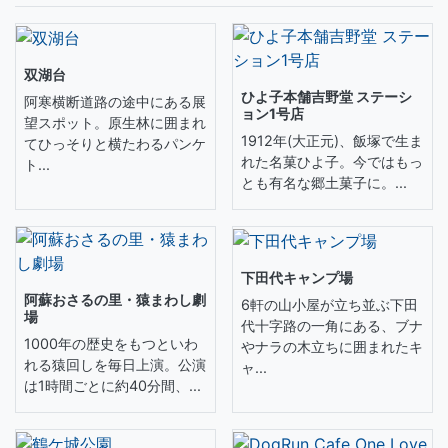
双湖台
ひよ子本舗吉野堂 ステーシ
阿寒横断道路の途中にある展
ョン1号店
望スポット。原生林に囲まれ
1912年(大正元)、飯塚で生ま
てひっそりと横たわるパンケ
れた名菓ひよ子。今ではもっ
ト...
とも有名な郷土菓子に。...
下田代キャンプ場
阿蘇おさるの里・猿まわし劇
6軒の山小屋が立ち並ぶ下田
場
代十字路の一角にある、ブナ
1000年の歴史をもつといわ
やナラの木立ちに囲まれたキ
れる猿回しを毎日上演。公演
ャ...
は1時間ごとに約40分間、...