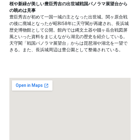
桜や新緑が美しい豊臣秀吉の出世城戦国パノラマ展望台から
の眺めは見事
豊臣秀吉が初めて一国一城の主となった出世城。関ヶ原合戦
の後に廃城となったが昭和58年に天守閣が再建され、長浜城
歴史博物館として公開。館内では縄文土器や賤ヶ岳合戦図屏
風といった資料をまじえながら湖北の歴史を紹介している。
天守閣「戦国パノラマ展望台」からは琵琶湖や湖北を一望で
きる。また、長浜城周辺は豊公園として整備されている。