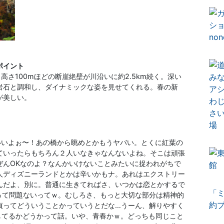
ポイント
さ100mほどの断崖絶壁が川沿いに約2.5km続く。深い
岩石と調和し、ダイナミックな姿を見せてくれる。春の新
が美しい。
いいよぉ〜！あの橋から眺めとかもうヤバい。とくに紅葉の
ていったらもちろん２人いなきゃなんないよね。そこは頑張
ぜんOKなのよ？なんかいけないことみたいに捉われがちで
人ディズニーランドとかは辛いかもナ。あれはエクストリー
んだよ、別に。普通に生きてればさ、いつかは恋とかするで
「
って問題ないってｗ。むしろさ、もっと大切な部分は
精神的
約
貞ってどういうことかっていうとだな…うーん、解りやすく
してるかどうかって話。いや、青春かｗ。どっちも同じこと