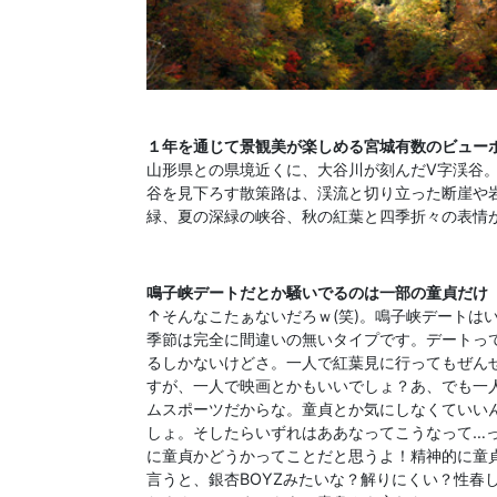
１年を通じて景観美が楽しめる宮城有数のビュー
山形県との県境近くに、大谷川が刻んだV字渓谷。高
谷を見下ろす散策路は、渓流と切り立った断崖や
緑、夏の深緑の峡谷、秋の紅葉と四季折々の表情
鳴子峡デートだとか騒いでるのは一部の童貞だけ
↑そんなこたぁないだろｗ(笑)。鳴子峡デートは
季節は完全に間違いの無いタイプです。デートっ
るしかないけどさ。一人で紅葉見に行ってもぜん
すが、一人で映画とかもいいでしょ？あ、でも
一
ムスポーツだからな。童貞とか気にしなくていい
しょ。そしたらいずれはああなってこうなって…
に童貞かどうかってことだと思うよ！精神的に童
言うと、銀杏BOYZみたいな？解りにくい？性春