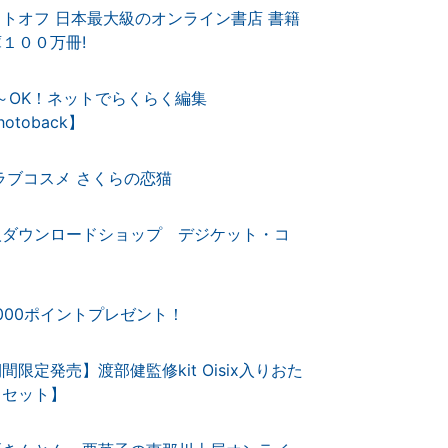
ットオフ 日本最大級のオンライン書店 書籍
１００万冊!
～OK！ネットでらくらく編集
hotoback】
ラブコスメ さくらの恋猫
人ダウンロードショップ デジケット・コ
,000ポイントプレゼント！
間限定発売】渡部健監修kit Oisix入りおた
しセット】