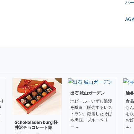
ハ
AG
出石 城山ガーデン
油谷
1
地ビール・いずし浪漫
食品
戸
を醸造・販売するレス
ちん
し
トラン。厳選したそば
を販
.
や黒豆、ブルーベリ
お好
Schokoladen burg 軽
ー...
ェ、.
井沢チョコレート館