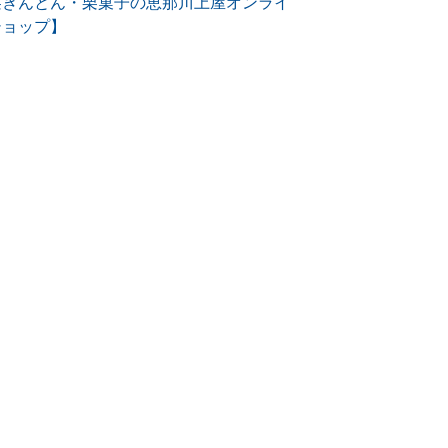
栗きんとん・栗菓子の恵那川上屋オンライ
ショップ】