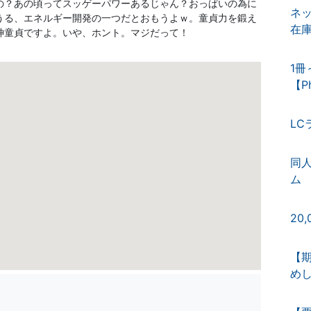
の？あの頃ってスッゲーパワーあるじゃん？おっぱいの為に
ネ
うる、エネルギー開発の一つだとおもうよｗ。
童貞力を鍛え
在庫
神童貞ですよ。いや、ホント。マジだって！
1冊
【P
LC
同
ム
20
【期
め