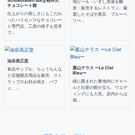
Schokoladen burg 軽井沢
地ビール・いずし浪漫を醸
チョコレート館
造・販売するレストラン。厳
仕上がりの美しさにもこだわ
選したそばや黒豆、ブルーベ
ったハイセンスなチョコレー
リー...
ト専門店。工房の様子も見学
で...
油谷高正堂
葉山テラス 〜Le Ciel
食品サンプル、ちょうちんな
Bleu〜
ど店舗開店用品を販売、スト
緑に囲まれた敷地内にチャペ
ラップのお好み焼き、パフ
ルと白亜の館が立ち、ウエデ
ェ、...
ィングにも人気。店内からは
相...