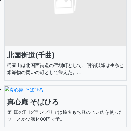
北国街道(千曲)
稲荷山は北国西街道の宿場町として、明治以降は生糸と
絹織物の商いの町として栄えた。...
真心庵 そばひろ
第1回のT-1グランプリでは榛名もち豚のヒレ肉を使った
ソースかつ膳1400円で予...