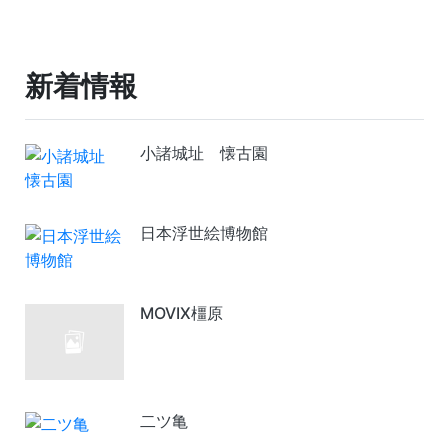
新着情報
小諸城址 懐古園
日本浮世絵博物館
MOVIX橿原
二ツ亀