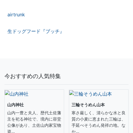
airtrunk
生ドッグフード『ブッチ』
今おすすめの人気特集
山内神社
三輪そうめん山本
山内一豊と夫人、歴代土佐藩
寒さ厳しく、清らかな水と良
主を祀る神社で、境内に容堂
質の小麦に恵まれた三輪は、
公像があり、土佐山内家宝物
手延べそうめん発祥の地。な
資...
か...