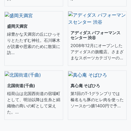
盛岡天満宮
アディダス パフォーマンス
緑豊かな天満宮の丘にひっそ
センター 渋谷
りとたたずむ神社。石川啄木
2008年12月にオープンした
が読書や思索のために散策に
アディダスの旗艦店。さまざ
訪...
まなスポーツカテゴリーの...
北国街道(千曲)
真心庵 そばひろ
稲荷山は北国西街道の宿場町
第1回のT-1グランプリでは
として、明治以降は生糸と絹
榛名もち豚のヒレ肉を使った
織物の商いの町として栄え
ソースかつ膳1400円で予...
た。...