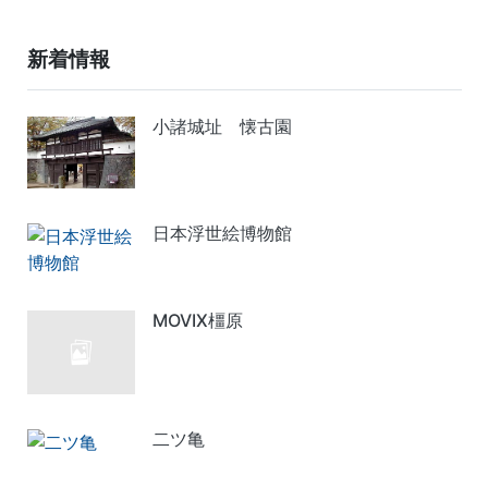
新着情報
小諸城址 懐古園
日本浮世絵博物館
MOVIX橿原
二ツ亀