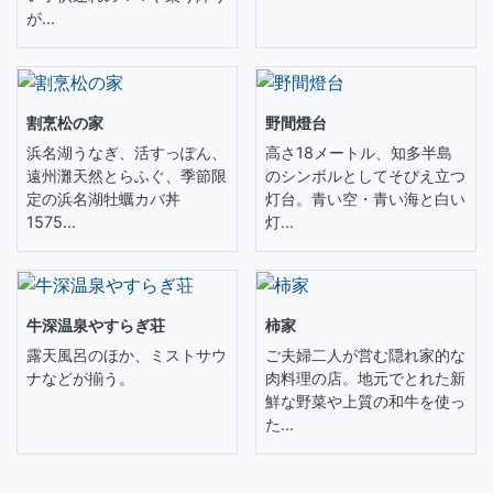
が...
割烹松の家
野間燈台
浜名湖うなぎ、活すっぽん、
高さ18メートル、知多半島
遠州灘天然とらふぐ、季節限
のシンボルとしてそびえ立つ
定の浜名湖牡蠣カバ丼
灯台。青い空・青い海と白い
1575...
灯...
牛深温泉やすらぎ荘
柿家
露天風呂のほか、ミストサウ
ご夫婦二人が営む隠れ家的な
ナなどが揃う。
肉料理の店。地元でとれた新
鮮な野菜や上質の和牛を使っ
た...