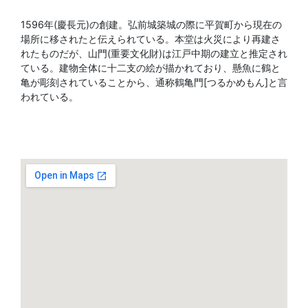
1596年(慶長元)の創建。弘前城築城の際に平賀町から現在の
場所に移されたと伝えられている。本堂は火災により再建さ
れたものだが、山門(重要文化財)は江戸中期の建立と推定され
ている。建物全体に十二支の絵が描かれており、懸魚に鶴と
亀が彫刻されていることから、通称鶴亀門[つるかめもん]と言
われている。