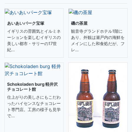
あいあいパーク宝塚
磯の茶屋
イギリスの雰囲気とイルミネ
観音寺グランドホテル1階に
ーションを楽しむイギリスの
あり、外観は瀬戸内の海鮮を
美しい都市・サリーの17世
メインにした和食処だが、フ
紀...
レ...
Schokoladen burg 軽井沢
チョコレート館
仕上がりの美しさにもこだわ
ったハイセンスなチョコレー
ト専門店。工房の様子も見学
で...