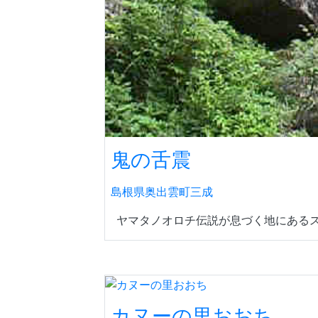
鬼の舌震
島根県奥出雲町三成
ヤマタノオロチ伝説が息づく地にあるス
カヌーの里おおち