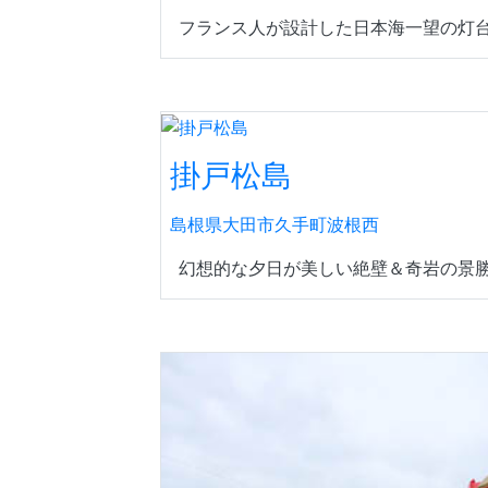
フランス人が設計した日本海一望の灯台
掛戸松島
島根県大田市久手町波根西
幻想的な夕日が美しい絶壁＆奇岩の景勝