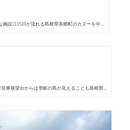
施設江の川が流れる島根県美郷町のカヌーを中...
見事展望台からは壱岐の島が見えることも島根県...