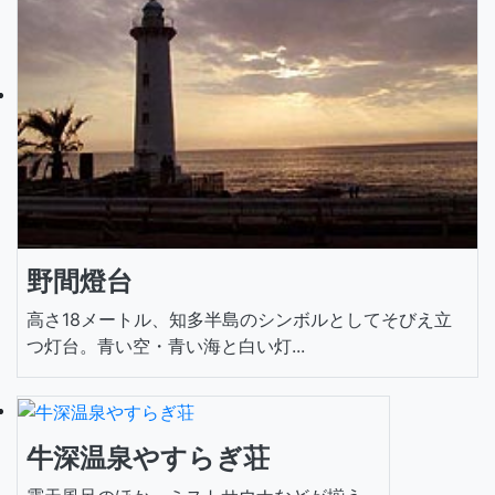
野間燈台
高さ18メートル、知多半島のシンボルとしてそびえ立
つ灯台。青い空・青い海と白い灯...
牛深温泉やすらぎ荘