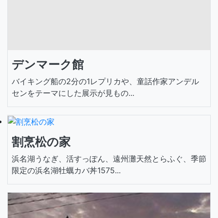
デンマーク館
バイキング船の2分の1レプリカや、童話作家アンデル
センをテーマにした展示が見もの...
割烹松の家
浜名湖うなぎ、活すっぽん、遠州灘天然とらふぐ、季節
限定の浜名湖牡蠣カバ丼1575...