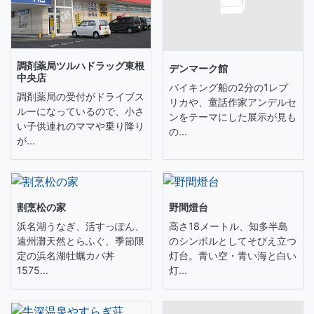
調剤薬局ツルハドラッグ東根
デンマーク館
中央店
バイキング船の2分の1レプ
調剤薬局の受付がドライブス
リカや、童話作家アンデルセ
ルーになっているので、小さ
ンをテーマにした展示が見も
い子供連れのママや乗り降り
の...
が...
割烹松の家
野間燈台
浜名湖うなぎ、活すっぽん、
高さ18メートル、知多半島
遠州灘天然とらふぐ、季節限
のシンボルとしてそびえ立つ
定の浜名湖牡蠣カバ丼
灯台。青い空・青い海と白い
1575...
灯...