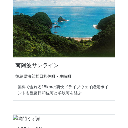
南阿波サンライン
徳島県海部郡日和佐町・牟岐町
無料で走れる18kmの爽快ドライブウェイ絶景ポイ
ントも豊富日和佐町と牟岐町を結ぶ...