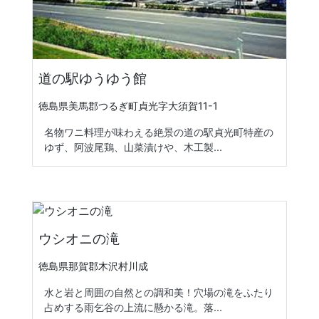
道の駅ゆうゆう館
徳島県美馬郡つるぎ町貞光字大須賀11-1
名物ワニ料理が味わえる絶景の道の駅貞光町特産の
ゆず、阿波尾鶏、山菜漬けや、木工製...
ウシオニの滝
徳島県那賀郡木沢村川成
水と岩と周囲の自然との調和美！穴場の滝をふたり
占めする雨乞谷の上流に懸かる滝。落...