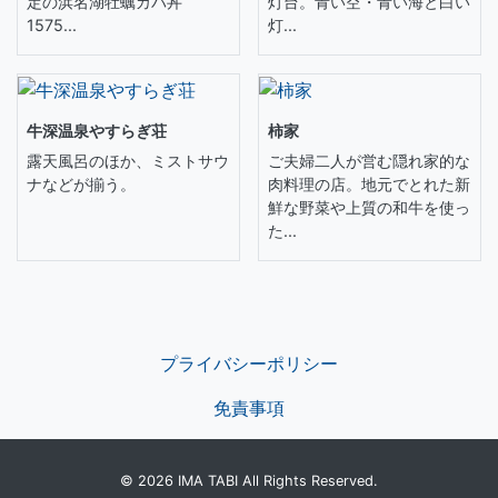
定の浜名湖牡蠣カバ丼
灯台。青い空・青い海と白い
1575...
灯...
牛深温泉やすらぎ荘
柿家
露天風呂のほか、ミストサウ
ご夫婦二人が営む隠れ家的な
ナなどが揃う。
肉料理の店。地元でとれた新
鮮な野菜や上質の和牛を使っ
た...
プライバシーポリシー
免責事項
© 2026 IMA TABI All Rights Reserved.