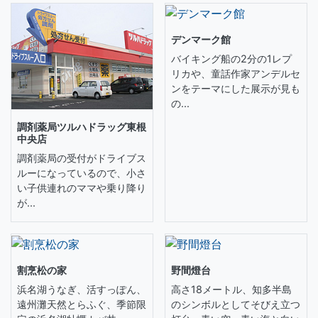
デンマーク館
バイキング船の2分の1レプ
リカや、童話作家アンデルセ
ンをテーマにした展示が見も
の...
調剤薬局ツルハドラッグ東根
中央店
調剤薬局の受付がドライブス
ルーになっているので、小さ
い子供連れのママや乗り降り
が...
割烹松の家
野間燈台
浜名湖うなぎ、活すっぽん、
高さ18メートル、知多半島
遠州灘天然とらふぐ、季節限
のシンボルとしてそびえ立つ