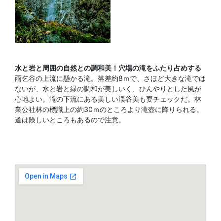
水と岩と周囲の自然との調和美！穴場の滝をふたり占めする
雨乞谷の上流に懸かる滝。落差約8ｍで、さほど大きな滝では
ないが、水と岩と緑の調和が美しいく、ひんやりとした風が
心地よい。滝の下流にある美しい渓谷美も要チェックだ。林
業公社林の標識上の約30ｍのところより滝壺に降りられる。
道は険しいところもあるので注意。